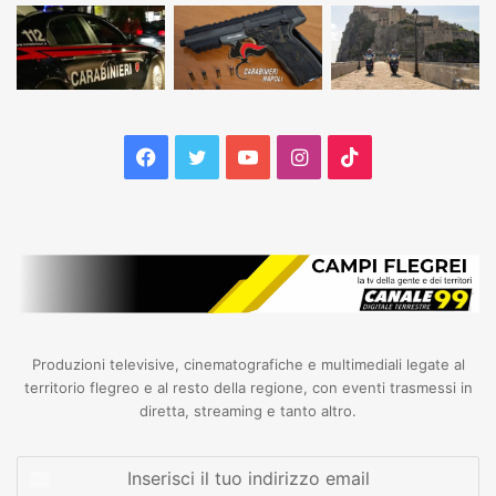
Facebook
Twitter
YouTube
Instagram
TikTok
Produzioni televisive, cinematografiche e multimediali legate al
territorio flegreo e al resto della regione, con eventi trasmessi in
diretta, streaming e tanto altro.
Inserisci
il