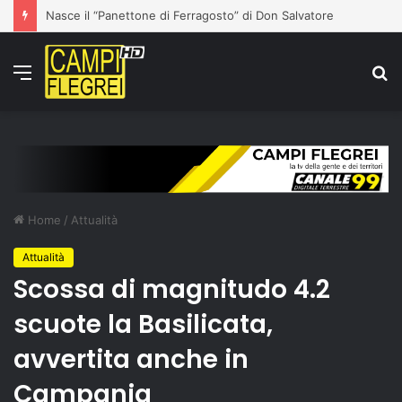
Nasce il “Panettone di Ferragosto” di Don Salvatore
Menu
C
p
Home
/
Attualità
Attualità
Scossa di magnitudo 4.2
scuote la Basilicata,
avvertita anche in
Campania