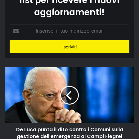
list per ricevere i nuovi
aggiornamenti!
Inserisci
il
tuo
indirizzo
email
De Luca punta il dito contro i Comuni sulla
gestione dell’emergenza ai Campi Flegrei