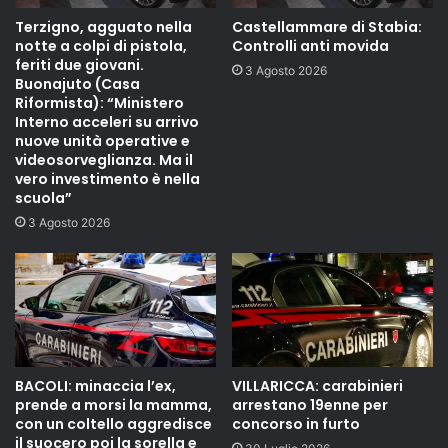
Terzigno, agguato nella
Castellammare di Stabia:
notte a colpi di pistola,
Controlli anti movida
feriti due giovani.
3 Agosto 2026
Buonajuto (Casa
Riformista): “Ministero
Interno acceleri su arrivo
nuove unità operative e
videosorveglianza. Ma il
vero investimento è nella
scuola”
3 Agosto 2026
BACOLI: minaccia l’ex,
VILLARICCA: carabinieri
prende a morsi la mamma,
arrestano 19enne per
con un coltello aggredisce
concorso in furto
il suocero poi la sorella e