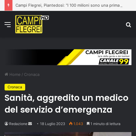
Campi Flegrei, Piantedosi: “I 100 milioni sono una prima risposta”
Menu
C
p
Home
/
Cronaca
Cronaca
Sanità, aggredito un medico
del servizio d’emergenza
Send
Redazione
18 Luglio 2023
1.043
1 minuto di lettura
an