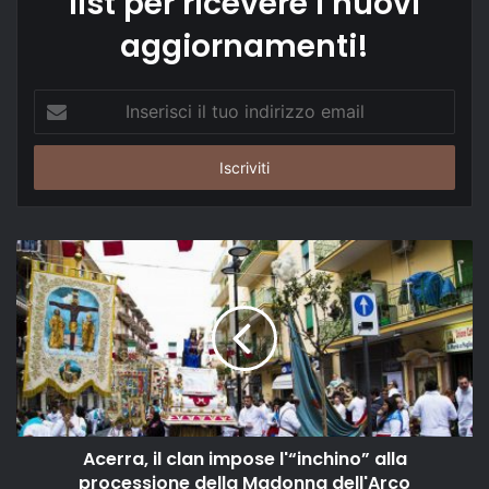
list per ricevere i nuovi
aggiornamenti!
Inserisci
il
tuo
indirizzo
email
Acerra, il clan impose l'“inchino” alla
processione della Madonna dell'Arco