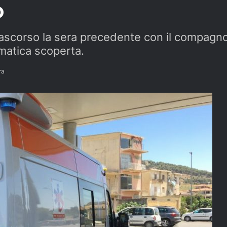
o
rascorso la sera precedente con il compagno
mmatica scoperta.
ra