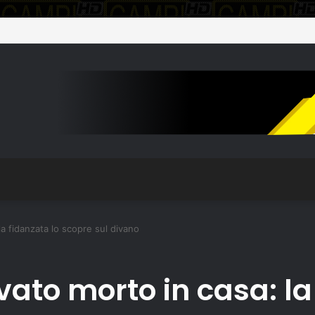
a fidanzata lo scopre sul divano
ato morto in casa: la