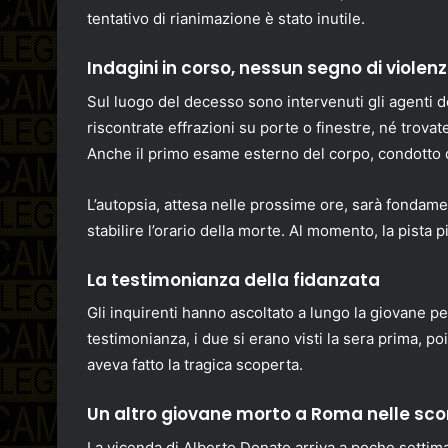
tentativo di rianimazione è stato inutile.
Indagini in corso, nessun segno di violen
Sul luogo del decesso sono intervenuti gli agenti del
riscontrate effrazioni su porte o finestre, né trovat
Anche il primo esame esterno del corpo, condotto d
L’autopsia, attesa nelle prossime ore, sarà fondam
stabilire l’orario della morte. Al momento, la pista 
La testimonianza della fidanzata
Gli inquirenti hanno ascoltato a lungo la giovane per
testimonianza, i due si erano visti la sera prima, poi
aveva fatto la tragica scoperta.
Un altro giovane morto a Roma nelle sc
La vicenda di Alberto Donato arriva a poche settim