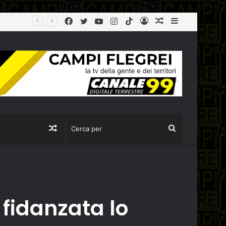
Facebook
Twitter
YouTube
Instagram
TikTok
Log
Articolo
Sidebar
Città Metropolitana, tolleranza zero sulla ‘Terra dei Fuochi’: la Polizia Metropolitana sequestra due aziende completamente abusive a Napoli
In
casuale
Articolo
Cerca
casuale
per
 fidanzata lo