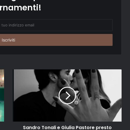
rnamenti!
Sandro Tonali e Giulia Pastore presto