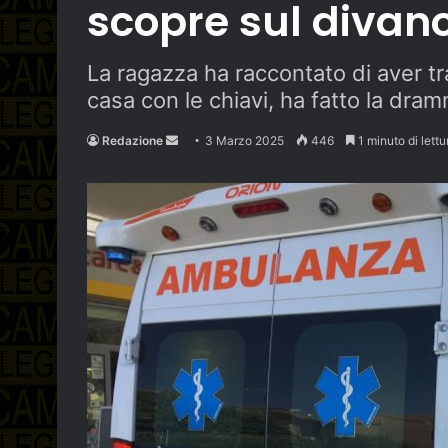
scopre sul divan
La ragazza ha raccontato di aver t
casa con le chiavi, ha fatto la dra
Send
Redazione
3 Marzo 2025
446
1 minuto di lettu
an
email