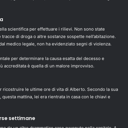
za
la scientifica per effettuare i rilievi. Non sono state
e tracce di droga o altre sostanze sospette nell’abitazione.
al medico legale, non ha evidenziato segni di violenza.
entale per determinare la causa esatta del decesso e
più accreditata è quella di un malore improvviso.
 ricostruire le ultime ore di vita di Alberto. Secondo la sua
, questa mattina, lei era rientrata in casa con le chiavi e
orse settimane
ane da un altro drammatico caso avvenuto nella capitale. A