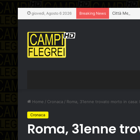
giovedì, Agosto 6 2026
Breaking News
Home
/
Cronaca
/
Roma, 31enne trovato morto in casa: l
Cronaca
Roma, 31enne trov