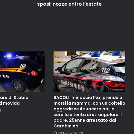
sposi: nozze entro l’estate
re di Stabia:
BACOLI: minaccia l’ex, prende a
ti movida
morsi la mamma, con un coltello
aggredisce il suocero poi la
6
sorella e tenta di strangolare il
padre. 25enne arrestato dai
Carabinieri
30 Luglio 2026