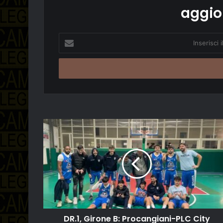
aggio
Inserisci
il
tuo
indirizzo
email
DR.1, Girone B: Procangiani-PLC City