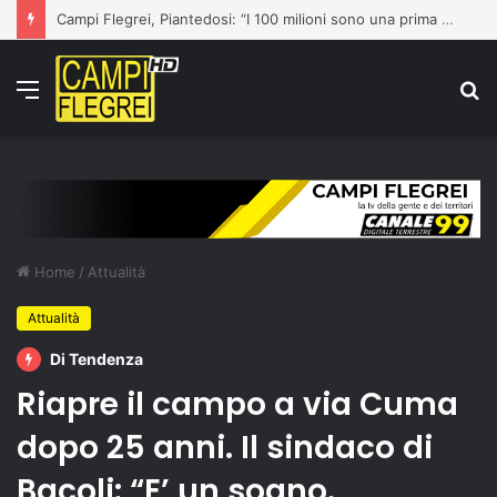
Campi Flegrei, Piantedosi: “I 100 milioni sono una prima risposta”
Menu
C
p
Home
/
Attualità
Attualità
Di Tendenza
Riapre il campo a via Cuma
dopo 25 anni. Il sindaco di
Bacoli: “E’ un sogno.