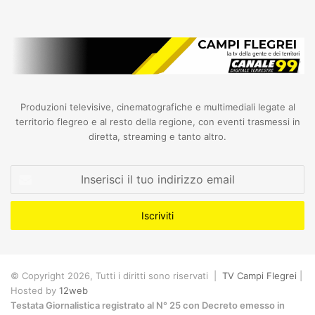
Produzioni televisive, cinematografiche e multimediali legate al
territorio flegreo e al resto della regione, con eventi trasmessi in
diretta, streaming e tanto altro.
Inserisci
il
tuo
indirizzo
email
© Copyright 2026, Tutti i diritti sono riservati |
TV Campi Flegrei
|
Hosted by
12web
Testata Giornalistica registrato al N° 25 con Decreto emesso in