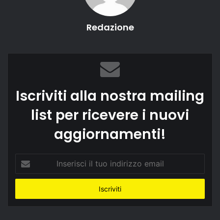
Redazione
Iscriviti alla nostra mailing
list per ricevere i nuovi
aggiornamenti!
Inserisci
il
tuo
indirizzo
email