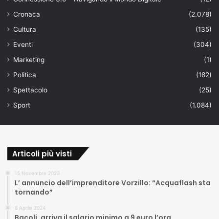
Cronaca
(2.078)
Cultura
(135)
Eventi
(304)
Marketing
(1)
Politica
(182)
Spettacolo
(25)
Sport
(1.084)
Articoli più visti
15 Novembre 2023
L’ annuncio dell’imprenditore Vorzillo: “Acquaflash sta
tornando”
8 Aprile 2024
Bacoli, arriva il salario minimo a 9 euro l’ora