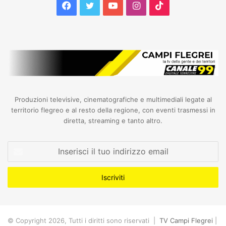
Facebook
Twitter
YouTube
Instagram
TikTok
Produzioni televisive, cinematografiche e multimediali legate al
territorio flegreo e al resto della regione, con eventi trasmessi in
diretta, streaming e tanto altro.
Inserisci
il
tuo
indirizzo
email
© Copyright 2026, Tutti i diritti sono riservati |
TV Campi Flegrei
|