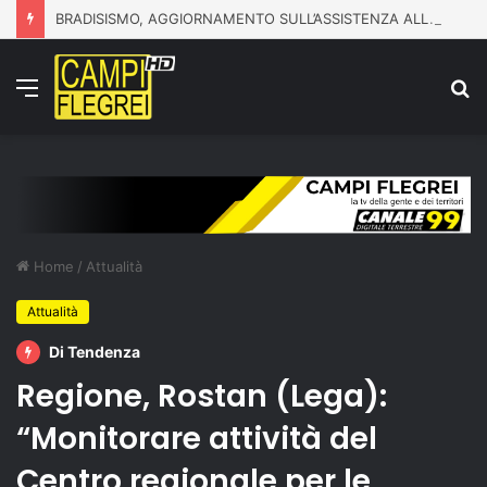
BRADISISMO, AGGIORNAMENTO SULL’ASSISTENZA ALLA POPOLAZIONE
Menu
C
p
Home
/
Attualità
Attualità
Di Tendenza
Regione, Rostan (Lega):
“Monitorare attività del
Centro regionale per le