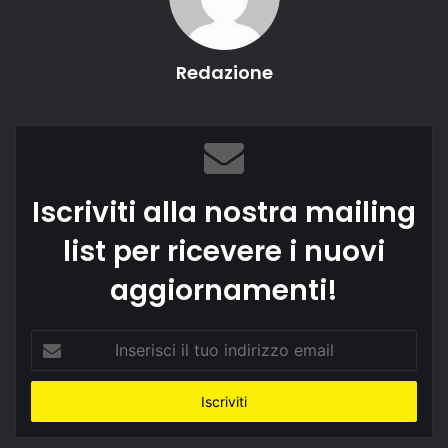
Redazione
Iscriviti alla nostra mailing
list per ricevere i nuovi
aggiornamenti!
Inserisci
il
tuo
indirizzo
email