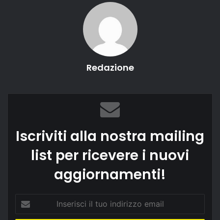
Redazione
Iscriviti alla nostra mailing
list per ricevere i nuovi
aggiornamenti!
Inserisci
il
tuo