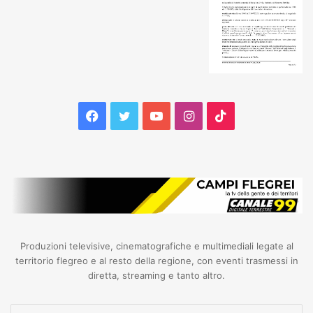
Facebook
Twitter
YouTube
Instagram
TikTok
Produzioni televisive, cinematografiche e multimediali legate al
territorio flegreo e al resto della regione, con eventi trasmessi in
diretta, streaming e tanto altro.
Inserisci