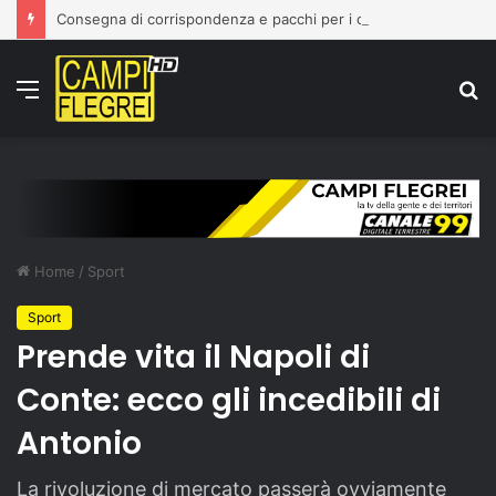
Consegna di corrispondenza e pacchi per i cittadini con abitazioni inagibili: attivo un punto dedicato e il servizio gratuito “Seguimi”
Menu
C
p
Home
/
Sport
Sport
Prende vita il Napoli di
Conte: ecco gli incedibili di
Antonio
La rivoluzione di mercato passerà ovviamente