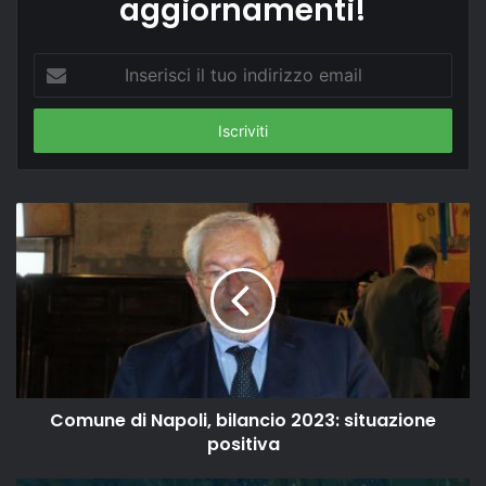
aggiornamenti!
Inserisci
il
tuo
indirizzo
email
Comune di Napoli, bilancio 2023: situazione
positiva