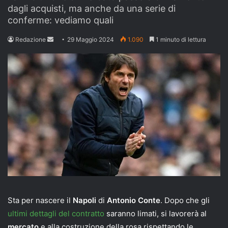
dagli acquisti, ma anche da una serie di
conferme: vediamo quali
Send
Redazione
29 Maggio 2024
1.090
1 minuto di lettura
an
email
Sta per nascere il
Napoli
di
Antonio Conte
. Dopo che gli
ultimi dettagli del contratto
saranno limati, si lavorerà al
mercato
e alla costruzione della rosa rispettando le