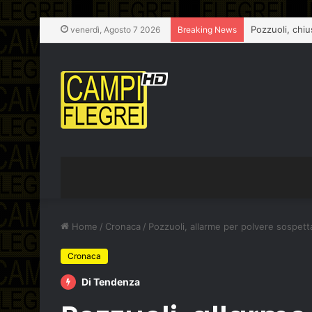
Pozzuoli, chiu
venerdì, Agosto 7 2026
Breaking News
Home
/
Cronaca
/
Pozzuoli, allarme per polvere sospetta
Cronaca
Di Tendenza