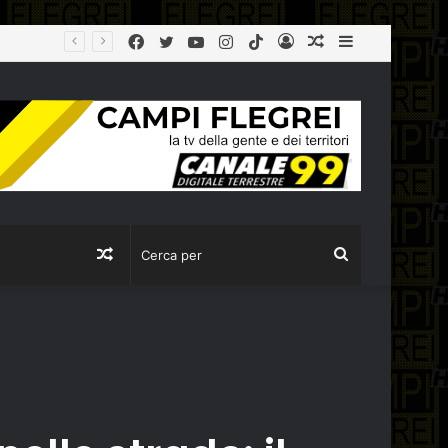
Facebook
Twitter
YouTube
Instagram
TikTok
Log
Articolo
Sidebar
agibile
In
casuale
Articolo
Cerca
casuale
per