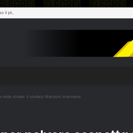
so il plesso Marconi dopo il terremoto del 31 luglio: edificio dichiarato in
 nelle strade: il sindaco Manzoni interviene