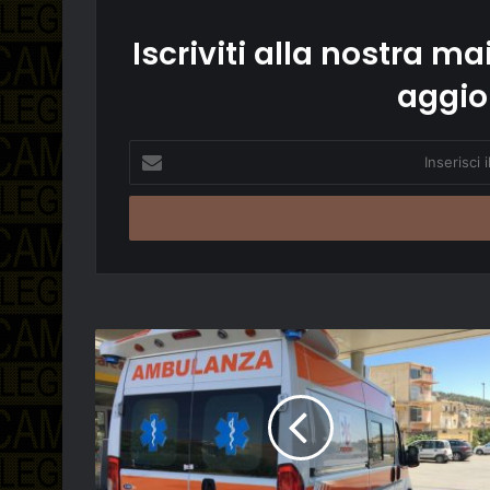
Iscriviti alla nostra mai
aggio
Inserisci
il
tuo
indirizzo
email