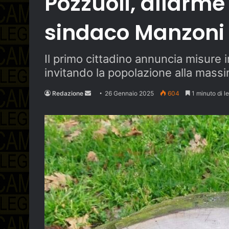
Pozzuoli, allarme 
sindaco Manzoni 
Il primo cittadino annuncia misure 
invitando la popolazione alla mass
Send
Redazione
26 Gennaio 2025
604
1 minuto di le
an
email