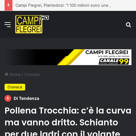
Campi Flegrei, Piantedosi: “I 100 milioni sono una prima risposta”
Menu
C
p
Home
/
Cronaca
Cronaca
Di Tendenza
Pollena Trocchia: c’è la curva
ma vanno dritto. Schianto
per due ladri con il volante