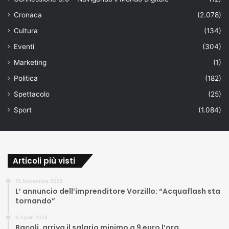
Cronaca
(2.078)
Cultura
(134)
Eventi
(304)
Marketing
(1)
Politica
(182)
Spettacolo
(25)
Sport
(1.084)
Articoli più visti
15 Novembre 2023
L’ annuncio dell’imprenditore Vorzillo: “Acquaflash sta
tornando”
8 Aprile 2024
Bacoli, arriva il salario minimo a 9 euro l’ora