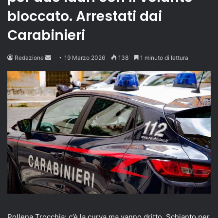
bloccato. Arrestati dai
Carabinieri
Send
Redazione
19 Marzo 2026
138
1 minuto di lettura
an
email
Pollena Trocchia: c’è la curva ma vanno dritto. Schianto per