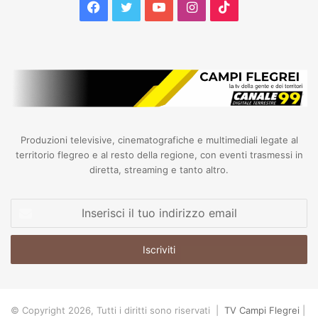
Facebook
Twitter
YouTube
Instagram
TikTok
Produzioni televisive, cinematografiche e multimediali legate al
territorio flegreo e al resto della regione, con eventi trasmessi in
diretta, streaming e tanto altro.
Inserisci
il
tuo
indirizzo
email
© Copyright 2026, Tutti i diritti sono riservati |
TV Campi Flegrei
|