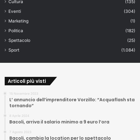
Cultura
(135)
Eventi
(304)
Marketing
(1)
Politica
(182)
Spettacolo
(25)
Sport
(1.084)
Articoli più visti
15 Novembre 2023
L’ annuncio dell’imprenditore Vorzillo: “Acquaflash sta
tornando”
8 Aprile 2024
Bacoli, arriva il salario minimo a 9 euro l’ora
7 Agosto 2023
Bacoli, cambia la location per lo spettacolo