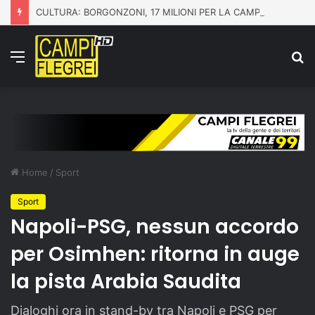
CULTURA: BORGONZONI, 17 MILIONI PER LA CAMPANIA CON IL PIANO GRANDI PROGETTI BENI CULTURALI
Menu
C
p
Home
/
Sport
Sport
Napoli-PSG, nessun accordo
per Osimhen: ritorna in auge
la pista Arabia Saudita
Dialoghi ora in stand-by tra Napoli e PSG per