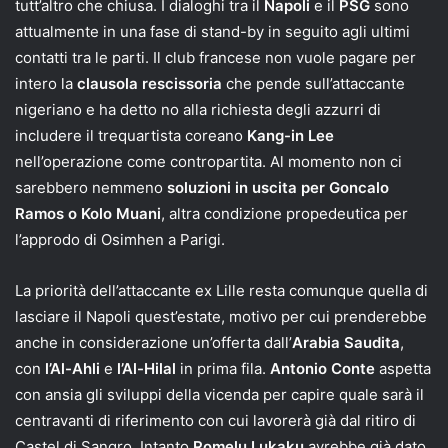
tutt’altro che chiusa. I dialoghi tra il
Napoli
e il
PSG
sono
attualmente in una fase di stand-by in seguito agli ultimi
contatti tra le parti. Il club francese non vuole pagare per
intero la
clausola rescissoria
che pende sull’attaccante
nigeriano e ha detto no alla richiesta degli azzurri di
includere il trequartista coreano
Kang-in Lee
nell’operazione come contropartita. Al momento non ci
sarebbero nemmeno
soluzioni in uscita per Goncalo
Ramos o Kolo Muani
, altra condizione propedeutica per
l’approdo di Osimhen a Parigi.
La priorità dell’attaccante ex Lille resta comunque quella di
lasciare il Napoli quest’estate, motivo per cui prenderebbe
anche in considerazione un’offerta dall’
Arabia Saudita
,
con
l’Al-Ahli
e
l’Al-Hilal
in prima fila.
Antonio Conte
aspetta
con ansia gli sviluppi della vicenda per capire quale sarà il
centravanti di riferimento con cui lavorerà già dal ritiro di
Castel di Sangro. Intanto
Romelu Lukaku
avrebbe già dato