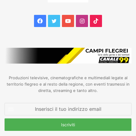
Facebook
Twitter
YouTube
Instagram
TikTok
Produzioni televisive, cinematografiche e multimediali legate al
territorio flegreo e al resto della regione, con eventi trasmessi in
diretta, streaming e tanto altro.
Inserisci
il
tuo
indirizzo
email