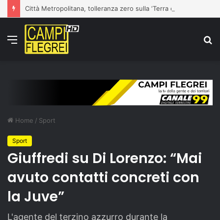
Città Metropolitana, tolleranza zero sulla ‘Terra dei Fuochi’: la Polizia Metropolitana sequestra due aziende completamente abusive a Napoli
Menu
C
p
Home
/
Sport
Sport
Giuffredi su Di Lorenzo: “Mai
avuto contatti concreti con
la Juve”
L'agente del terzino azzurro durante la