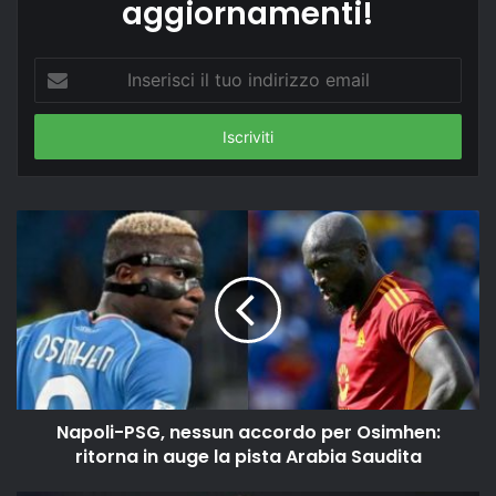
aggiornamenti!
Inserisci
il
tuo
indirizzo
email
Napoli-PSG, nessun accordo per Osimhen:
ritorna in auge la pista Arabia Saudita