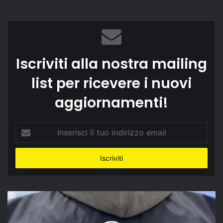
Iscriviti alla nostra mailing
list per ricevere i nuovi
aggiornamenti!
Inserisci
il
tuo
indirizzo
email