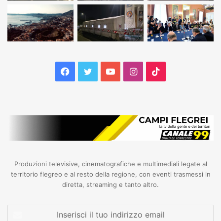
Facebook
Twitter
YouTube
Instagram
TikTok
Produzioni televisive, cinematografiche e multimediali legate al
territorio flegreo e al resto della regione, con eventi trasmessi in
diretta, streaming e tanto altro.
Inserisci
il