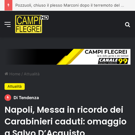
Pozzuoli, chiuso il plesso Marconi dopo il terremoto del 31 luglio: edificio dichiarato inagibile
Menu
C
p
Home
/
Attualità
Attualità
Di Tendenza
Napoli, Messa in ricordo dei
Carabinieri caduti: omaggio
a Salvo D’Acquisto