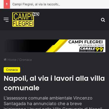
Campi Flegrei, al via la raccolta di beni di prima necessità per gli sfollati. Restano attive autobotti e area di attesa all’ex Base Nato
Menu
C
p
Home
/
Cronaca
Cronaca
Napoli, al via i lavori alla villa
comunale
L'assessore comunale ambientale Vincenzo
Santagada ha annunciato che a breve