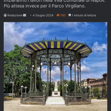
inizieranno i lavori nella Villa Comunale di Napoli.
Più attesa invece per il Parco Virgiliano.
Send
Redazione
4 Giugno 2024
760
1 minuto di lettura
an
email