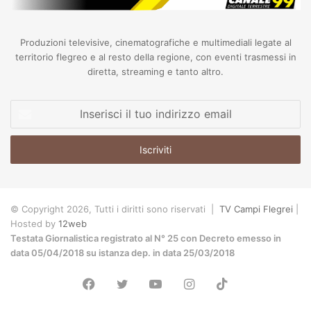
Produzioni televisive, cinematografiche e multimediali legate al
territorio flegreo e al resto della regione, con eventi trasmessi in
diretta, streaming e tanto altro.
Inserisci
il
tuo
indirizzo
email
© Copyright 2026, Tutti i diritti sono riservati |
TV Campi Flegrei
|
Hosted by
12web
Testata Giornalistica registrato al N° 25 con Decreto emesso in
data 05/04/2018 su istanza dep. in data 25/03/2018
Facebook
Twitter
YouTube
Instagram
TikTok