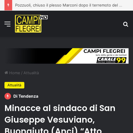
Pozzuoli, chiuso il plesso Marconi dopo il terremoto del 31 luglio: edificio dichiarato inagibile
Menu
C
p
Home
/
Attualità
Attualità
Di Tendenza
Minacce al sindaco di San
Giuseppe Vesuviano,
Buonajuto (Anci) “Atto