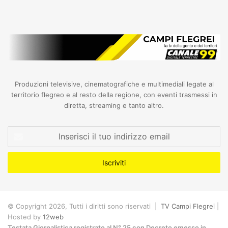
Produzioni televisive, cinematografiche e multimediali legate al
territorio flegreo e al resto della regione, con eventi trasmessi in
diretta, streaming e tanto altro.
Inserisci
il
tuo
indirizzo
email
© Copyright 2026, Tutti i diritti sono riservati |
TV Campi Flegrei
|
Hosted by
12web
Testata Giornalistica registrato al N° 25 con Decreto emesso in