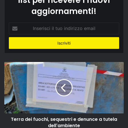
list per ricevere i nuovi
aggiornamenti!
Inserisci
il
tuo
indirizzo
email
Terra dei fuochi, sequestri e denunce a tutela
dell'ambiente