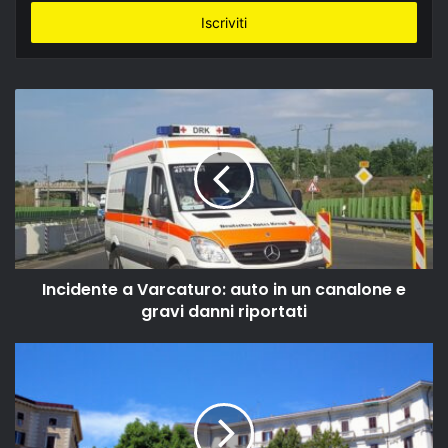
tuo
indirizzo
email
Incidente a Varcaturo: auto in un canalone e
gravi danni riportati