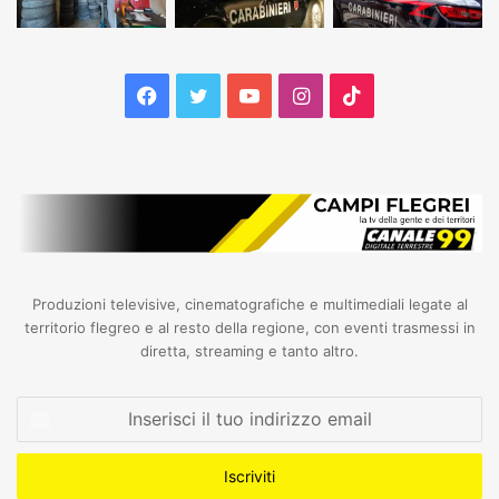
Facebook
Twitter
YouTube
Instagram
TikTok
Produzioni televisive, cinematografiche e multimediali legate al
territorio flegreo e al resto della regione, con eventi trasmessi in
diretta, streaming e tanto altro.
Inserisci
il
tuo
indirizzo