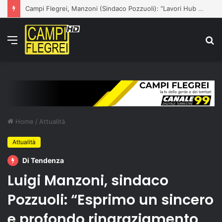
Campi Flegrei, Manzoni (Sindaco Pozzuoli): “Lavori Hub via Artiaco partiranno entro lunedì. Comprendo preoccupazioni cittadini, lavoriamo al loro fianco”
Menu
C
p
Home
/
Attualità
Attualità
Di Tendenza
Luigi Manzoni, sindaco
Pozzuoli: “Esprimo un sincero
e profondo ringraziamento