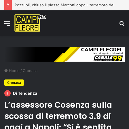
Pozzuoli, chiuso il plesso Marconi dopo il terremoto del 31 luglio: edificio dichiarato inagibile
Menu
C
p
Home
/
Cronaca
Cronaca
Di Tendenza
L’assessore Cosenza sulla
scossa di terremoto 3.9 di
oggi a Napoli: “Si è sentita,