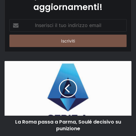
aggiornamenti!
Inserisci
il
tuo
indirizzo
email
La Roma passa a Parma, Soulé decisivo su
punizione