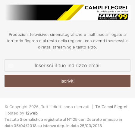
Produzioni televisive, cinematografiche e multimediali legate al
territorio flegreo e al resto della regione, con eventi trasmessi in
diretta, streaming e tanto altro.
Inserisci
il
tuo
indirizzo
email
© Copyright 2026, Tutti i diritti sono riservati |
TV Campi Flegrei
|
Hosted by
12web
Testata Giornalistica registrato al N° 25 con Decreto emesso in
data 05/04/2018 su istanza dep. in data 25/03/2018