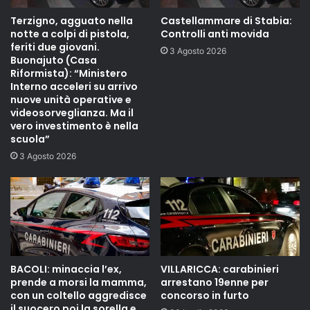
Terzigno, agguato nella
Castellammare di Stabia:
notte a colpi di pistola,
Controlli anti movida
feriti due giovani.
3 Agosto 2026
Buonajuto (Casa
Riformista): “Ministero
Interno acceleri su arrivo
nuove unità operative e
videosorveglianza. Ma il
vero investimento è nella
scuola”
3 Agosto 2026
BACOLI: minaccia l’ex,
VILLARICCA: carabinieri
prende a morsi la mamma,
arrestano 19enne per
con un coltello aggredisce
concorso in furto
il suocero poi la sorella e