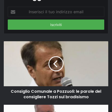
Inserisci
il
tuo
indirizzo
email
Consiglio Comunale a Pozzuoli: le parole del
consigliere Tozzi sul bradisismo