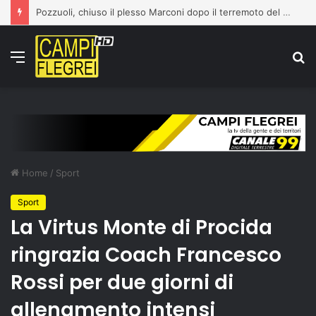
Pozzuoli, chiuso il plesso Marconi dopo il terremoto del 31 luglio: edificio dichiarato inagibile
Menu
C
p
Home
/
Sport
Sport
La Virtus Monte di Procida
ringrazia Coach Francesco
Rossi per due giorni di
allenamento intensi