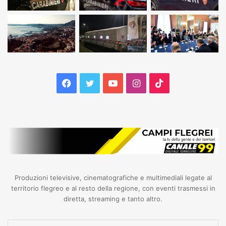
Facebook
Twitter
YouTube
Instagram
TikTok
Produzioni televisive, cinematografiche e multimediali legate al
territorio flegreo e al resto della regione, con eventi trasmessi in
diretta, streaming e tanto altro.
Inserisci