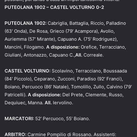
PUTEOLANA 1902 – CASTEL VOLTURNO 0-2
PUTEOLANA 1902:
Cabriglia, Battaglia, Riccio, Palladino
(63′ Onda), De Rosa, Grieco (79′ Acampora), Avolio,
Auriemma (57′ Mirante), Capuano A. (75′ Rodriguez),
Mancini, Filogamo.
A disposizione:
Orefice, Terracciano,
Giuliani, Antonazzo, Capuano C.,
All.
Correale.
CASTEL VOLTURNO:
Scolavino, Terracciano, Boussaada
(84′ Piccolo), Ceparano, Zucconi, Paradiso (92′ Franci),
Boiano, Percuoco (86′ Natale), Tomolillo, Zullo, Calvino (79′
Patricelli).
A disposizione:
Del Prete, Clemente, Russo,
Dequiuec, Manna.
All.
Iervolino.
MARCATORI:
52′ Percuoco, 55′ Boiano.
ARBITRO:
Carmine Pompilio di Rossano. Assistenti: