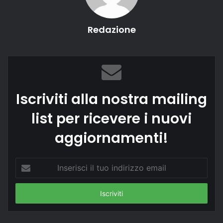
Redazione
Iscriviti alla nostra mailing
list per ricevere i nuovi
aggiornamenti!
Inserisci
il
tuo
indirizzo
email