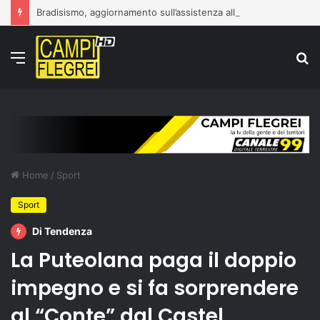
Bradisismo, aggiornamento sull’assistenza alla popolazione
Menu
C
p
Home
/
Sport
Sport
Di Tendenza
La Puteolana paga il doppio
impegno e si fa sorprendere
al “Conte” dal Castel