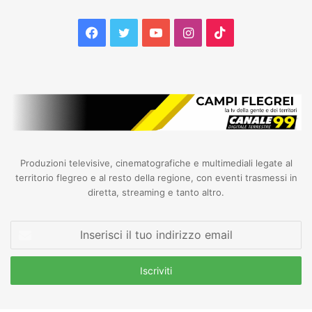
Facebook
Twitter
YouTube
Instagram
TikTok
Produzioni televisive, cinematografiche e multimediali legate al
territorio flegreo e al resto della regione, con eventi trasmessi in
diretta, streaming e tanto altro.
Inserisci
il
tuo
indirizzo
email