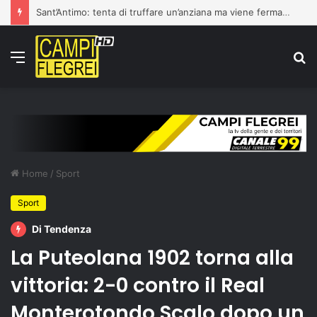
Sant’Antimo: tenta di truffare un’anziana ma viene fermato dai carabinieri. Denuncianto un 16enne
Menu
C
p
Home
/
Sport
Sport
Di Tendenza
La Puteolana 1902 torna alla
vittoria: 2-0 contro il Real
Monterotondo Scalo dopo un