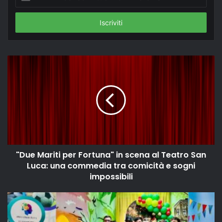
il
tuo
indirizzo
email
"Due Mariti per Fortuna" in scena al Teatro San
Luca: una commedia tra comicità e sogni
impossibili