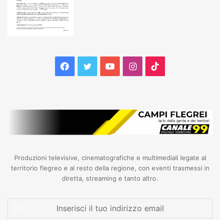
Facebook
Twitter
YouTube
Instagram
TikTok
Produzioni televisive, cinematografiche e multimediali legate al
territorio flegreo e al resto della regione, con eventi trasmessi in
diretta, streaming e tanto altro.
Inserisci
il