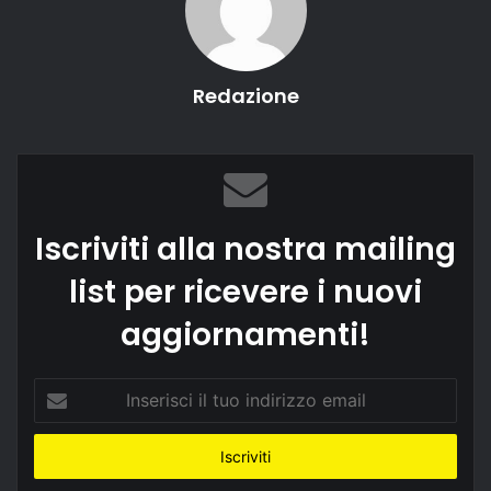
Redazione
Iscriviti alla nostra mailing
list per ricevere i nuovi
aggiornamenti!
Inserisci
il
tuo
indirizzo
email