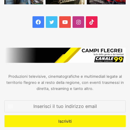
Facebook
Twitter
YouTube
Instagram
TikTok
Produzioni televisive, cinematografiche e multimediali legate al
territorio flegreo e al resto della regione, con eventi trasmessi in
diretta, streaming e tanto altro.
Inserisci
il
tuo
indirizzo
email