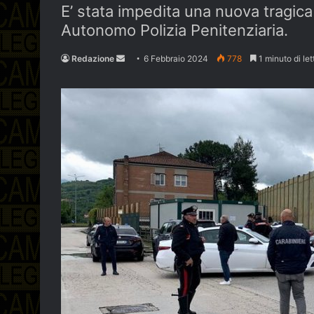
E’ stata impedita una nuova tragic
Autonomo Polizia Penitenziaria.
Send
Redazione
6 Febbraio 2024
778
1 minuto di let
an
email