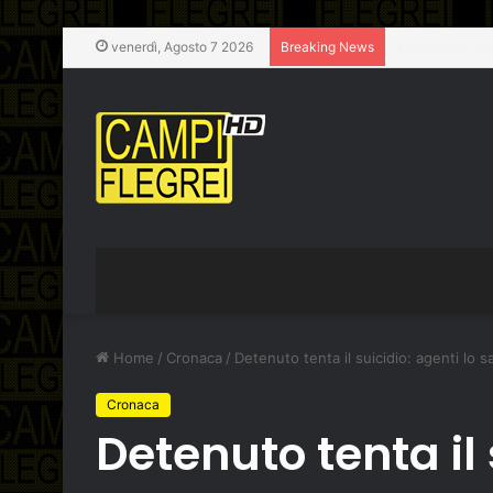
Pozzuoli, chiu
venerdì, Agosto 7 2026
Breaking News
Home
/
Cronaca
/
Detenuto tenta il suicidio: agenti lo s
Cronaca
Detenuto tenta il 