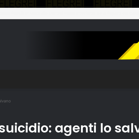
so il plesso Marconi dopo il terremoto del 31 luglio: edificio dichiarato in
alvano
suicidio: agenti lo sa