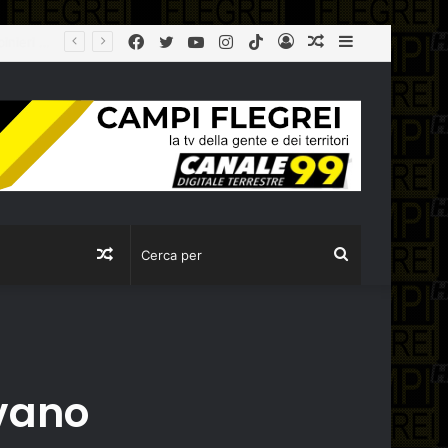
Facebook
Twitter
YouTube
Instagram
TikTok
Log
Articolo
Sidebar
agibile
In
casuale
Articolo
Cerca
casuale
per
lvano