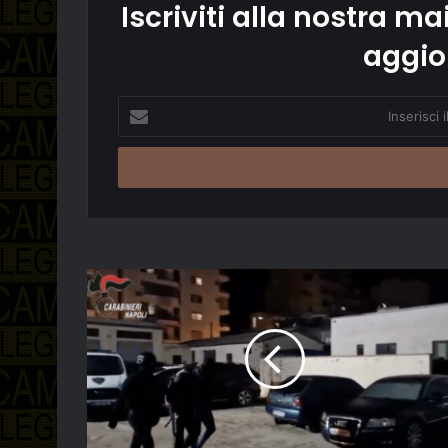
Iscriviti alla nostra mai
aggio
Inserisci
il
tuo
indirizzo
email