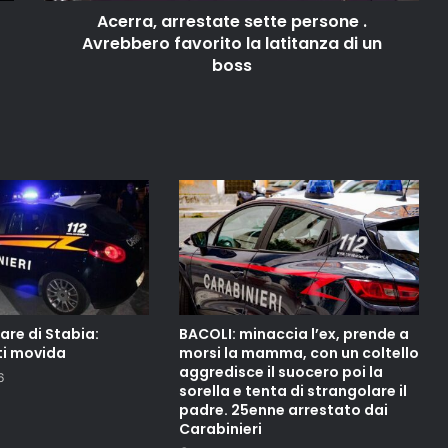
Acerra, arrestate sette persone .
Avrebbero favorito la latitanza di un
boss
re di Stabia:
BACOLI: minaccia l’ex, prende a
ti movida
morsi la mamma, con un coltello
aggredisce il suocero poi la
6
sorella e tenta di strangolare il
padre. 25enne arrestato dai
Carabinieri