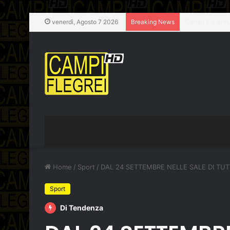
Barano d’Ischi
venerdì, Agosto 7 2026
Breaking News
Home
/
Sport
/
DAL 24 SETTEMBRE NELLE SALE DI TUTT
Sport
Di Tendenza