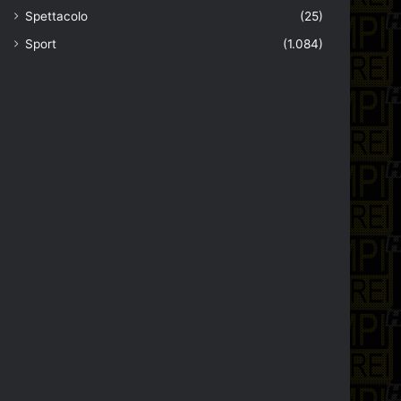
Spettacolo
(25)
Sport
(1.084)