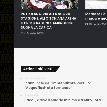
PUTEOLANA, VIA ALLA NUOVA
Mercato Fol
STAGIONE: ALLO SCHIANA ARENA
rinnovi e nuo
IL PRIMO RADUNO. AMBROSINO
29 Luglio 202
SUONA LA CARICA
4 Agosto 2026
Articoli più visti
15 Novembre 2023
L’ annuncio dell’imprenditore Vorzillo:
“Acquaflash sta tornando”
8 Aprile 2024
Bacoli, arriva il salario minimo a 9 euro l’ora