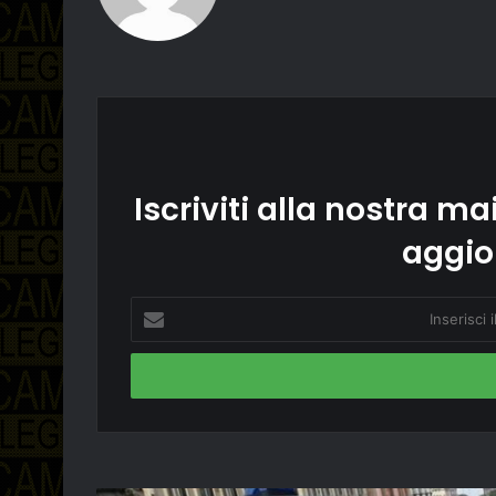
Iscriviti alla nostra mai
aggio
Inserisci
il
tuo
indirizzo
email