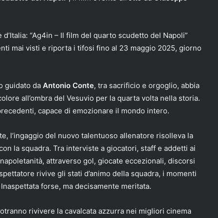
’Italia: “Ag4in – Il film del quarto scudetto del Napoli”
i mai visti e riporta i tifosi fino al 23 maggio 2025, giorno
po guidato da
Antonio Conte
, tra sacrificio e orgoglio, abbia
colore all’ombra del Vesuvio per la quarta volta nella storia.
precedenti, capace di emozionare il mondo intero.
te, l’ingaggio del nuovo talentuoso allenatore risolleva la
on la squadra. Tra interviste a giocatori, staff e addetti ai
napoletanità, attraverso gol, giocate eccezionali, discorsi
spettatore rivive gli stati d’animo della squadra, i momenti
ale. Inaspettata forse, ma decisamente meritata.
a, potranno rivivere la cavalcata azzurra nei migliori cinema