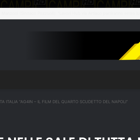
a: La Truffa ad anziani diventa rapina. Carabinieri arrestano 21enne
A ITALIA “AG4IN – IL FILM DEL QUARTO SCUDETTO DEL NAPOLI”