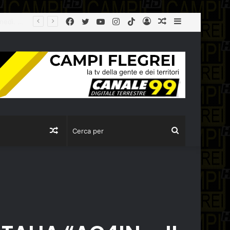
Facebook
Twitter
YouTube
Instagram
TikTok
Log
Articolo
Sidebar
In
casuale
Articolo
Cerca
casuale
per