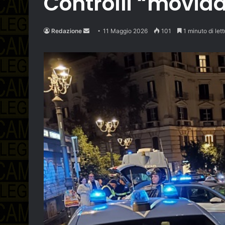
Controlli “movid
Send
Redazione
11 Maggio 2026
101
1 minuto di lett
an
email