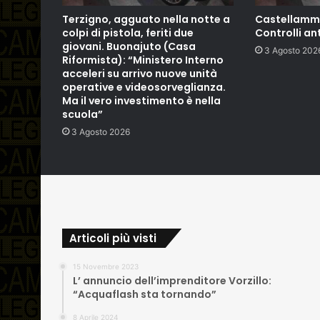
Terzigno, agguato nella notte a
Castellamma
colpi di pistola, feriti due
Controlli an
giovani. Buonajuto (Casa
3 Agosto 202
Riformista): “Ministero Interno
acceleri su arrivo nuove unità
operative e videosorveglianza.
Ma il vero investimento è nella
scuola”
3 Agosto 2026
Articoli più visti
15 Novembre 2023
L’ annuncio dell’imprenditore Vorzillo:
“Acquaflash sta tornando”
8 Aprile 2024