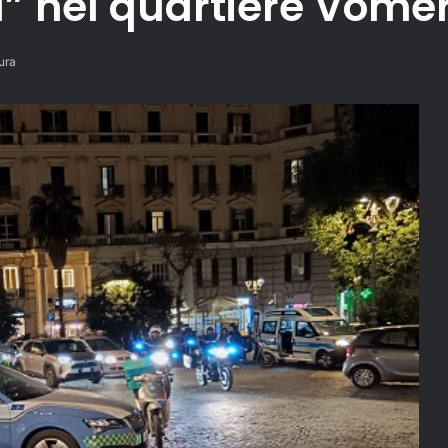
a” nel quartiere Vomer
ura