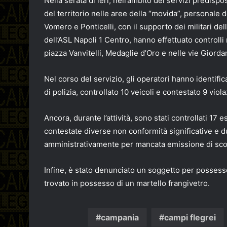
Nella serata di ieri, nell’ambito dei servizi predispos
del territorio nelle aree della “movida”, personale d
Vomero e Ponticelli, con il supporto dei militari del
dell’ASL Napoli 1 Centro, hanno effettuato controlli
piazza Vanvitelli, Medaglie d’Oro e nelle vie Giorda
Nel corso del servizio, gli operatori hanno identi
di polizia, controllato 10 veicoli e contestato 9 viol
Ancora, durante l’attività, sono stati controllati 17 
contestate diverse non conformità significative e d
amministrativamente per mancata emissione di scon
Infine, è stato denunciato un soggetto per possesso 
trovato in possesso di un martello frangivetro.
campania
campi flegrei