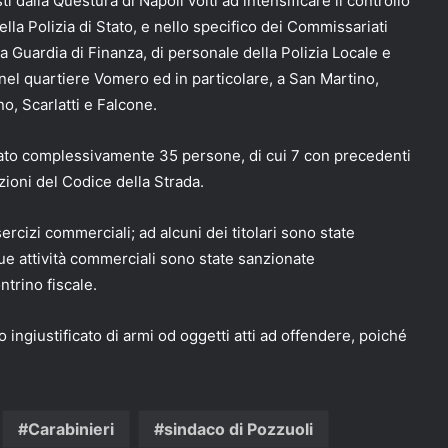
ti dalla Questura di Napoli volti ad intensificare il controllo
ella Polizia di Stato, e nello specifico dei Commissariati
la Guardia di Finanza, di personale della Polizia Locale e
 nel quartiere Vomero ed in particolare, a San Martino,
no, Scarlatti e Falcone.
ficato complessivamente 35 persone, di cui 7 con precedenti
azioni del Codice della Strada.
esercizi commerciali; ad alcuni dei titolari sono state
ue attività commerciali sono state sanzionate
trino fiscale.
ingiustificato di armi od oggetti atti ad offendere, poiché
Carabinieri
sindaco di Pozzuoli