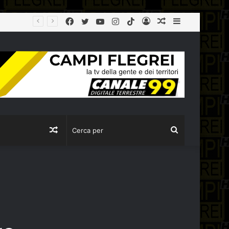
Facebook
Twitter
YouTube
Instagram
TikTok
Log
Articolo
Sidebar
In
casuale
Articolo
Cerca
casuale
per