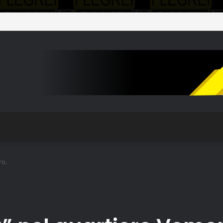
a: La Truffa ad anziani diventa rapina. Carabinieri arrestano 21enne
ro.