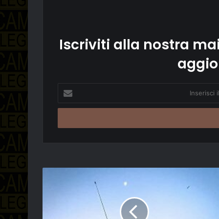
Iscriviti alla nostra mai
aggio
Inserisci
il
tuo
indirizzo
email