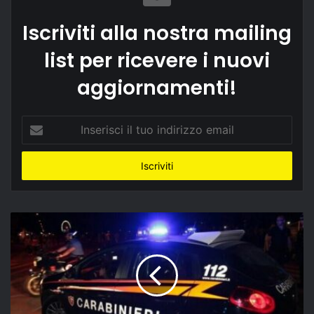
Iscriviti alla nostra mailing
list per ricevere i nuovi
aggiornamenti!
Inserisci
il
tuo
indirizzo
email