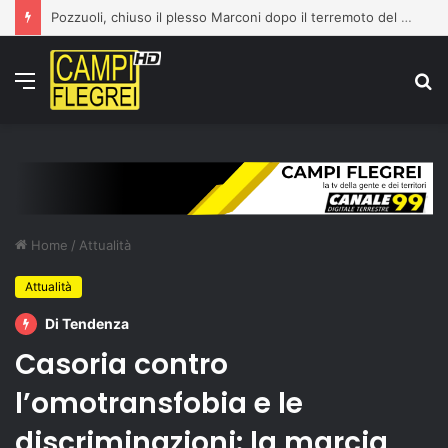
Pozzuoli, chiuso il plesso Marconi dopo il terremoto del 31 luglio: edificio dichiarato inagibile
Menu
C
p
Home
/
Attualità
Attualità
Di Tendenza
Casoria contro
l’omotransfobia e le
discriminazioni: la marcia