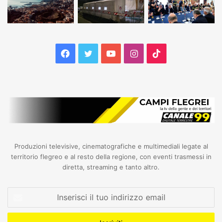
Facebook
Twitter
YouTube
Instagram
TikTok
Produzioni televisive, cinematografiche e multimediali legate al
territorio flegreo e al resto della regione, con eventi trasmessi in
diretta, streaming e tanto altro.
Inserisci
il
tuo