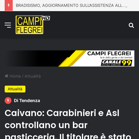
BRADISISMO, AGGIORNAMENTO SULL’ASSISTENZA ALLA POPOLAZIONE
Menu
C
p
Home
/
Attualità
Attualità
Di Tendenza
Caivano: Carabinieri e Asl
controllano un bar
pasticceria. Il titolare è stato