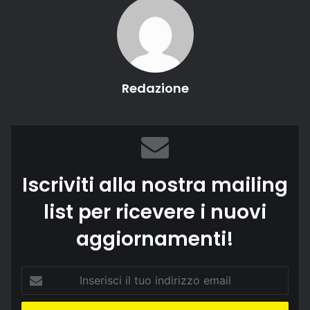
Redazione
Iscriviti alla nostra mailing
list per ricevere i nuovi
aggiornamenti!
Inserisci
il
tuo