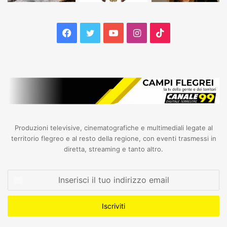
Facebook
Twitter
YouTube
Instagram
TikTok
Produzioni televisive, cinematografiche e multimediali legate al
territorio flegreo e al resto della regione, con eventi trasmessi in
diretta, streaming e tanto altro.
Inserisci
il
tuo
indirizzo
email