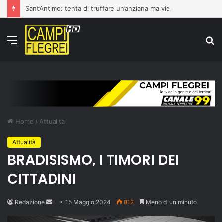
Sant’Antimo: tenta di truffare un’anziana ma viene fermato dai carabinieri. Denuncianto un 16enne
Menu
C
p
Home
/
Attualità
Attualità
BRADISISMO, I TIMORI DEI
CITTADINI
Send
Redazione
15 Maggio 2024
812
Meno di un minuto
an