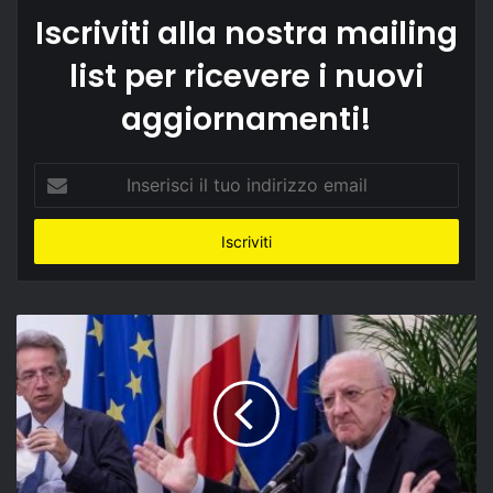
Iscriviti alla nostra mailing
list per ricevere i nuovi
aggiornamenti!
Inserisci
il
tuo
indirizzo
email