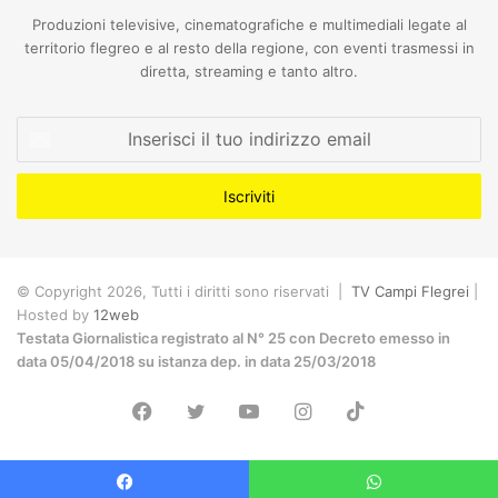
Produzioni televisive, cinematografiche e multimediali legate al
territorio flegreo e al resto della regione, con eventi trasmessi in
diretta, streaming e tanto altro.
Inserisci
il
tuo
indirizzo
email
© Copyright 2026, Tutti i diritti sono riservati |
TV Campi Flegrei
|
Hosted by
12web
Testata Giornalistica registrato al N° 25 con Decreto emesso in
data 05/04/2018 su istanza dep. in data 25/03/2018
Facebook
Twitter
YouTube
Instagram
TikTok