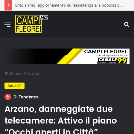
Bradisismo, aggiornamento sull’assistenza alla popolazione
Menu
C
p
Home
/
Attualità
Attualità
Di Tendenza
Arzano, danneggiate due
telecamere: Attivo il piano
“Occhi aperti in Città”