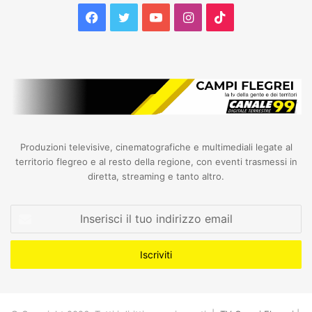
Facebook
Twitter
YouTube
Instagram
TikTok
Produzioni televisive, cinematografiche e multimediali legate al
territorio flegreo e al resto della regione, con eventi trasmessi in
diretta, streaming e tanto altro.
Inserisci
il
tuo
indirizzo
email