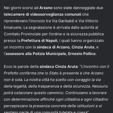
Nei giorni scorsi ad
Arzano
sono state danneggiate due
telecamere di videosorveglianza comunali
che
riprendevano l’incrocio tra Via Garibaldi e Via Vittorio
Emanuele. La segnalazione è arrivata dalle autorità al
Comitato Provinciale per l’ordine e la sicurezza pubblica
presso la
Prefettura di Napoli,
i quali hanno organizzato
un incontro con la
sindaca di Arzano, Cinzia Aruta
, e
l’
assessore alla Polizia Municipale, Ernesto Pollice
.
Ecco le parole della
sindaca Cinzia Aruta
: “
L’incontro con il
Prefetto conferma che lo Stato è presente e che Arzano
non è sola. La nostra città ha scelto con coraggio la via
della legalità, della trasparenza e della sicurezza. Nessuno
potrà ostacolare questo cammino. Continuiamo a lavorare
con determinazione affinché ogni cittadina e ogni cittadino
percepiscano la presenza concreta delle istituzioni e si
sentano parte di una comunità tutelata e coesa
”