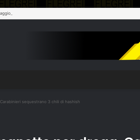
 aggiornamento sull’assistenza alla popolazione
arabinieri sequestrano 3 chili di hashish