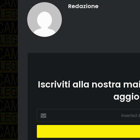
Redazione
Iscriviti alla nostra mai
aggio
Inserisci
il
tuo
indirizzo
email