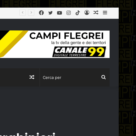
Facebook
Twitter
YouTube
Instagram
TikTok
Log
Articolo
Sidebar
In
casuale
Articolo
Cerca
casuale
per