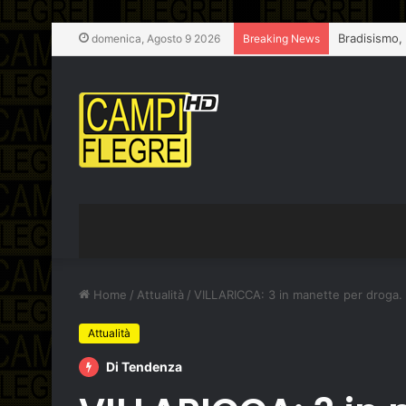
Bradisismo,
domenica, Agosto 9 2026
Breaking News
Home
/
Attualità
/
VILLARICCA: 3 in manette per droga. C
Attualità
Di Tendenza