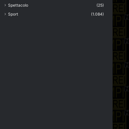
Spettacolo
(25)
Sport
(1.084)