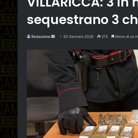
VILLARICCA: 3 in 
sequestrano 3 chi
Send
Redazione
30 Gennaio 2026
215
Meno di un m
an
email