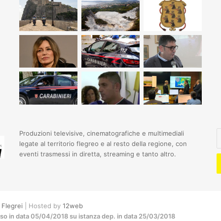
I
Produzioni televisive, cinematografiche e multimediali
il
legate al territorio flegreo e al resto della regione, con
t
eventi trasmessi in diretta, streaming e tanto altro.
i
e
Flegrei
| Hosted by
12web
sso in data 05/04/2018 su istanza dep. in data 25/03/2018