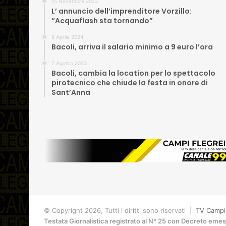
15 Novembre 2023
L’ annuncio dell’imprenditore Vorzillo:
“Acquaflash sta tornando”
8 Aprile 2024
Bacoli, arriva il salario minimo a 9 euro l’ora
7 Agosto 2023
Bacoli, cambia la location per lo spettacolo
pirotecnico che chiude la festa in onore di
Sant’Anna
© Copyright 2026, Tutti i diritti sono riservati |
TV Campi 
Testata Giornalistica registrato al N° 25 con Decreto eme