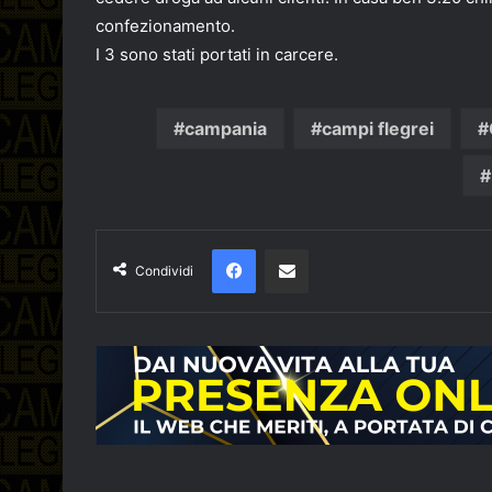
confezionamento.
I 3 sono stati portati in carcere.
campania
campi flegrei
Facebook
Condividi via email
Condividi