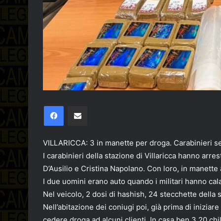
Facebook
Condividi via email
VILLARICCA: 3 in manette per droga. Carabinieri se
I carabinieri della stazione di Villaricca hanno arr
D’Ausilio e Cristina Napolano. Con loro, in manette
I due uomini erano auto quando i militari hanno cala
Nel veicolo, 2 dosi di hashish, 24 stecchette della
Nell’abitazione dei coniugi poi, già prima di inizia
cedere droga ad alcuni clienti. In casa ben 3.20 chili