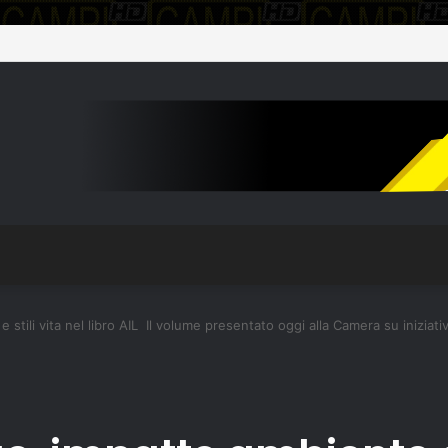
 aggiornamento sull’assistenza alla popolazione
stili vita nel libro AIL Il volume presentato oggi alla Camera su iniziati