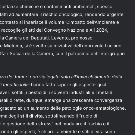
, sostanze chimiche e contaminanti ambientali, spesso
 infatti ad aumentare il rischio oncologico, rendendo urgente
ontesto si inserisce il volume ‘L’impatto dell’Ambiente e
e raccoglie gli atti del Convegno Nazionale Ail 2024,
lla Camera dei Deputati. L’evento, promosso
e Mieloma, si è svolto su iniziativa dell’onorevole Luciano
ari Sociali della Camera, con il patrocinio dell’Intergruppo
nza dei tumori non sia legato solo all’invecchiamento della
i modificabili
– hanno fatto sapere gli esperti- quali
eri sottili, i pesticidi, i solventi industriali e i metalli
i causali dirette, dunque, emerge una crescente convergenza
degradato ad un aumento delle patologie onco-ematologiche.
 tema degli
stili di vita
, sottolineando il “ruolo di
l e gestione dello stress” nel modulare il rischio e il
ondo gli esperti, è chiaro: ambiente e stili di vita sono