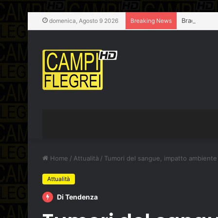
Bradisismo,
domenica, Agosto 9 2026
Breaking News
Home
/
Attualità
/
Tumori del sangue, impatto ambiente e 
Attualità
Di Tendenza