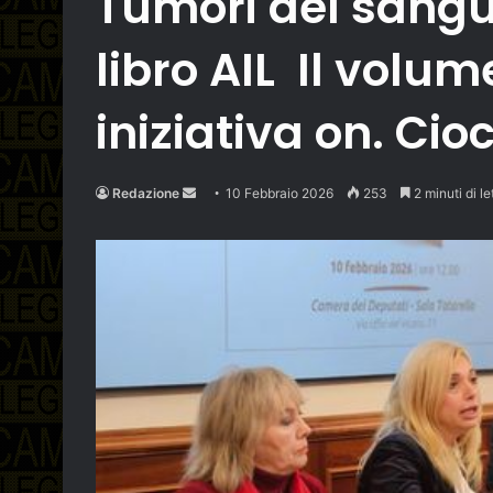
Tumori del sangue
libro AIL Il volu
iniziativa on. Cio
Send
Redazione
10 Febbraio 2026
253
2 minuti di le
an
email