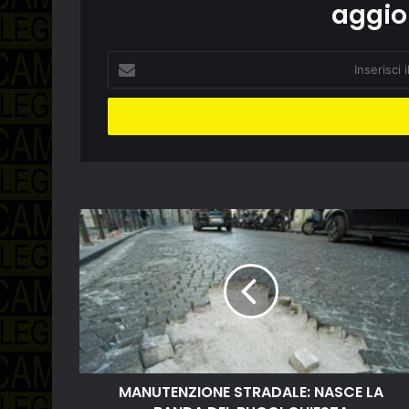
aggio
Inserisci
il
tuo
indirizzo
email
MANUTENZIONE STRADALE: NASCE LA