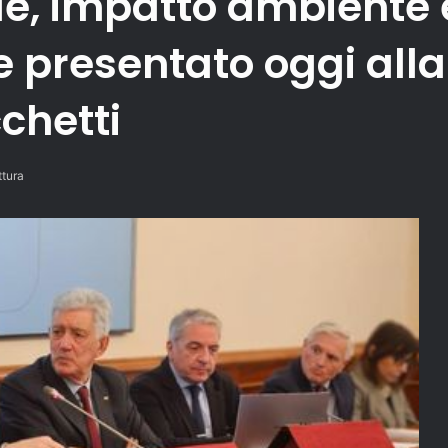
, impatto ambiente e s
me presentato oggi al
cchetti
ttura