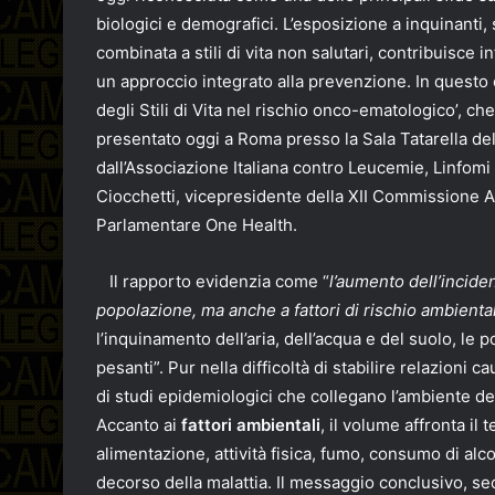
biologici e demografici. L’esposizione a inquinanti
combinata a stili di vita non salutari, contribuisce
un approccio integrato alla prevenzione. In questo c
degli Stili di Vita nel rischio onco-ematologico’, ch
presentato oggi a Roma presso la Sala Tatarella de
dall’Associazione Italiana contro Leucemie, Linfomi 
Ciocchetti, vicepresidente della XII Commissione Aff
Parlamentare One Health.
Il rapporto evidenzia come “
l’aumento dell’incide
popolazione, ma anche a fattori di rischio ambiental
l’inquinamento dell’aria, dell’acqua e del suolo, le polv
pesanti”. Pur nella difficoltà di stabilire relazion
di studi epidemiologici che collegano l’ambiente 
Accanto ai
fattori ambientali
, il volume affronta il
alimentazione, attività fisica, fumo, consumo di alco
decorso della malattia. Il messaggio conclusivo, sec