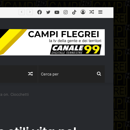
Facebook
Twitter
YouTube
Instagram
TikTok
Log
Articolo
Sidebar
In
casuale
Articolo
Cerca
casuale
per
va on. Ciocchetti