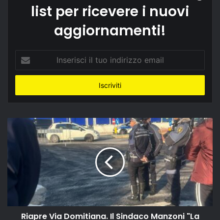
list per ricevere i nuovi
aggiornamenti!
Inserisci
il
tuo
indirizzo
email
Riapre Via Domitiana. Il Sindaco Manzoni "La