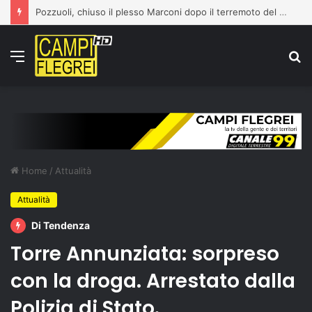
Pozzuoli, chiuso il plesso Marconi dopo il terremoto del 31 luglio: edificio dichiarato inagibile
Menu
C
p
Home
/
Attualità
Attualità
Di Tendenza
Torre Annunziata: sorpreso
con la droga. Arrestato dalla
Polizia di Stato.