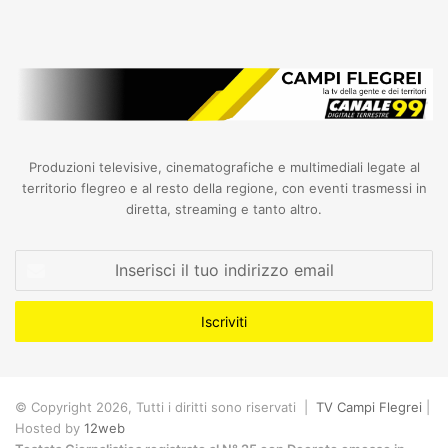
Produzioni televisive, cinematografiche e multimediali legate al
territorio flegreo e al resto della regione, con eventi trasmessi in
diretta, streaming e tanto altro.
Inserisci
il
tuo
indirizzo
email
© Copyright 2026, Tutti i diritti sono riservati |
TV Campi Flegrei
|
Hosted by
12web