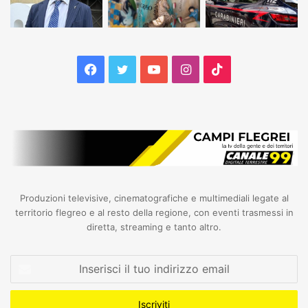
Facebook
Twitter
YouTube
Instagram
TikTok
Produzioni televisive, cinematografiche e multimediali legate al
territorio flegreo e al resto della regione, con eventi trasmessi in
diretta, streaming e tanto altro.
Inserisci
il
tuo
indirizzo