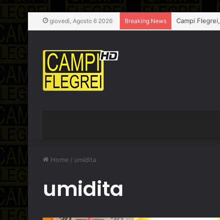
Campi Flegrei,
giovedì, Agosto 6 2026
Breaking News
Home
/
umidita
umidita