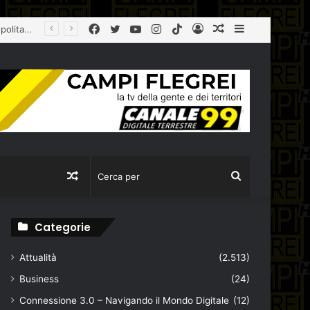
Facebook
Twitter
YouTube
Instagram
TikTok
Log
Articolo
Sidebar
In
casuale
Articolo
Cerca
casuale
per
Categorie
Attualità
(2.513)
Business
(24)
Connessione 3.0 – Navigando il Mondo Digitale
(12)