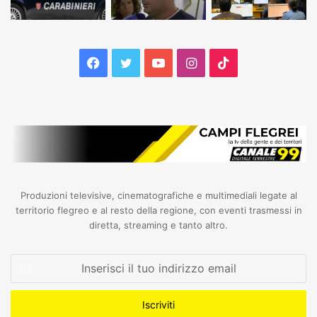
Facebook
Twitter
YouTube
Instagram
TikTok
Produzioni televisive, cinematografiche e multimediali legate al
territorio flegreo e al resto della regione, con eventi trasmessi in
diretta, streaming e tanto altro.
Inserisci
il
tuo
indirizzo