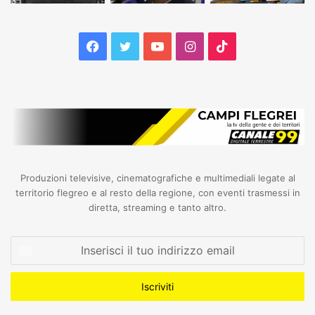
Facebook
Twitter
YouTube
Instagram
TikTok
Produzioni televisive, cinematografiche e multimediali legate al
territorio flegreo e al resto della regione, con eventi trasmessi in
diretta, streaming e tanto altro.
Inserisci
il
tuo
indirizzo
email