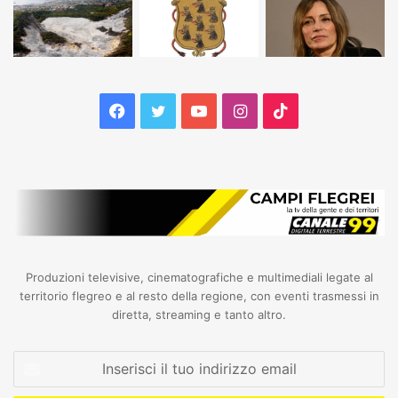
Facebook
Twitter
YouTube
Instagram
TikTok
Produzioni televisive, cinematografiche e multimediali legate al
territorio flegreo e al resto della regione, con eventi trasmessi in
diretta, streaming e tanto altro.
Inserisci
il
tuo