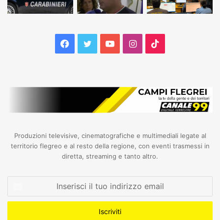
Facebook
Twitter
YouTube
Instagram
TikTok
Produzioni televisive, cinematografiche e multimediali legate al
territorio flegreo e al resto della regione, con eventi trasmessi in
diretta, streaming e tanto altro.
Inserisci
il
tuo
indirizzo