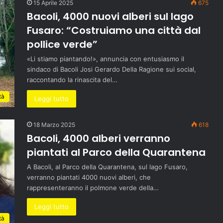
15 Aprile 2025
675
Bacoli, 4000 nuovi alberi sul lago
Fusaro: “Costruiamo una città dal
pollice verde”
«Li stiamo piantando!», annuncia con entusiasmo il
sindaco di Bacoli Josi Gerardo Della Ragione sui social,
raccontando la rinascita del…
tà
Leggi tutto
18 Marzo 2025
618
Bacoli, 4000 alberi verranno
piantati al Parco della Quarantena
A Bacoli, al Parco della Quarantena, sul lago Fusaro,
verranno piantati 4000 nuovi alberi, che
rappresenteranno il polmone verde della…
Leggi tutto
tà