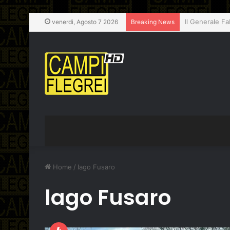
Pozzuoli, chiu
venerdì, Agosto 7 2026
Breaking News
Home
/
lago Fusaro
lago Fusaro