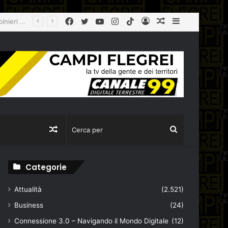
Facebook
Twitter
YouTube
Instagram
TikTok
Log
Articolo
Sidebar
agibile
In
casuale
Articolo
Cerca
casuale
per
Categorie
Attualità
(2.521)
Business
(24)
Connessione 3.0 – Navigando il Mondo Digitale
(12)