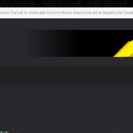
so il plesso Marconi dopo il terremoto del 31 luglio: edificio dichiarato in