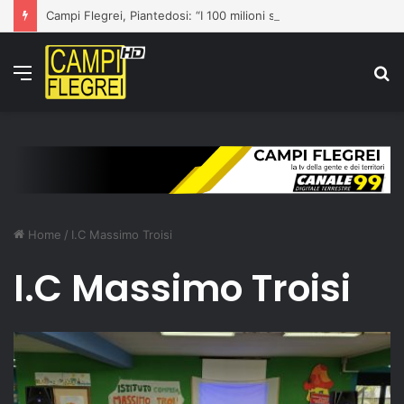
Campi Flegrei, Piantedosi: “I 100 milioni sono una prima risposta”
Menu
C
p
Home
/
I.C Massimo Troisi
I.C Massimo Troisi