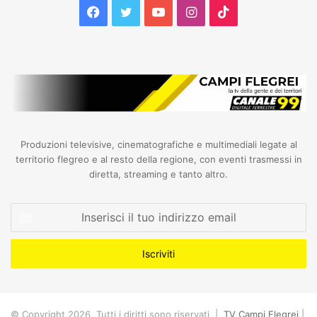
Facebook
Twitter
YouTube
Instagram
TikTok
Produzioni televisive, cinematografiche e multimediali legate al
territorio flegreo e al resto della regione, con eventi trasmessi in
diretta, streaming e tanto altro.
Inserisci
il
tuo
indirizzo
email
© Copyright 2026, Tutti i diritti sono riservati |
TV Campi Flegrei
|