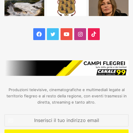
Facebook
Twitter
YouTube
Instagram
TikTok
Produzioni televisive, cinematografiche e multimediali legate al
territorio flegreo e al resto della regione, con eventi trasmessi in
diretta, streaming e tanto altro.
Inserisci
il
tuo