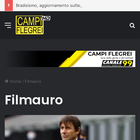
Bradisismo, aggiornamento sull’assistenza alla popolazione
Menu
C
p
Home
/
Filmauro
Filmauro