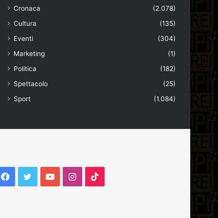
Cronaca
(2.078)
Cultura
(135)
Eventi
(304)
Marketing
(1)
Politica
(182)
Spettacolo
(25)
Sport
(1.084)
Facebook
Twitter
YouTube
Instagram
TikTok