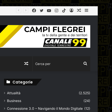
Facebook
Twitter
YouTube
Instagram
TikTok
Log
Articolo
Sidebar
Sant’Antimo: tenta di truffare un’anziana ma viene fermato dai carabinieri. Denuncianto un 16enne
In
casuale
Articolo
Cerca
casuale
per
Categorie
Attualità
(2.525)
Business
(24)
Connessione 3.0 – Navigando il Mondo Digitale
(12)