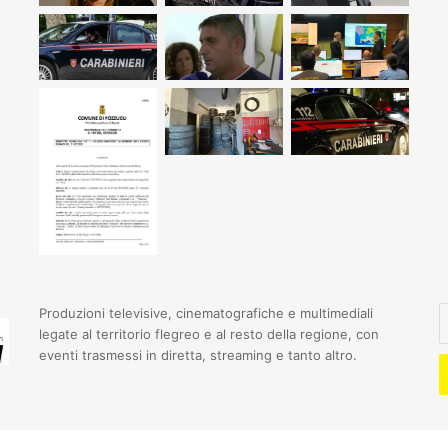
I
Produzioni televisive, cinematografiche e multimediali
il
legate al territorio flegreo e al resto della regione, con
t
eventi trasmessi in diretta, streaming e tanto altro.
i
e