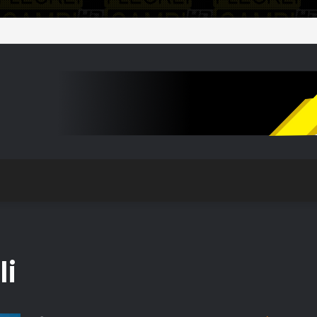
so il plesso Marconi dopo il terremoto del 31 luglio: edificio dichiarato in
li