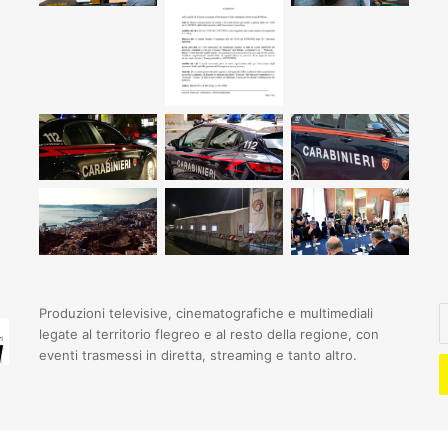
I
Produzioni televisive, cinematografiche e multimediali
il
legate al territorio flegreo e al resto della regione, con
t
eventi trasmessi in diretta, streaming e tanto altro.
i
e