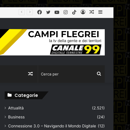
Facebook
Twitter
YouTube
Instagram
TikTok
Log
Articolo
Sidebar
agibile
In
casuale
Articolo
Cerca
casuale
per
Categorie
Attualità
(2.521)
Business
(24)
Connessione 3.0 – Navigando il Mondo Digitale
(12)