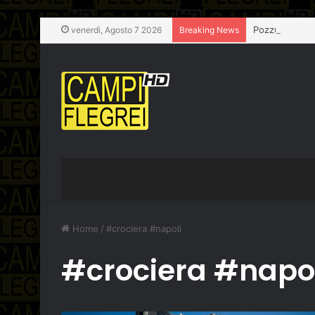
Pozzuoli, chiu
venerdì, Agosto 7 2026
Breaking News
Home
/
#crociera #napoli
#crociera #napo