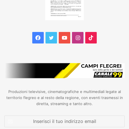
Facebook
Twitter
YouTube
Instagram
TikTok
Produzioni televisive, cinematografiche e multimediali legate al
territorio flegreo e al resto della regione, con eventi trasmessi in
diretta, streaming e tanto altro.
Inserisci
il