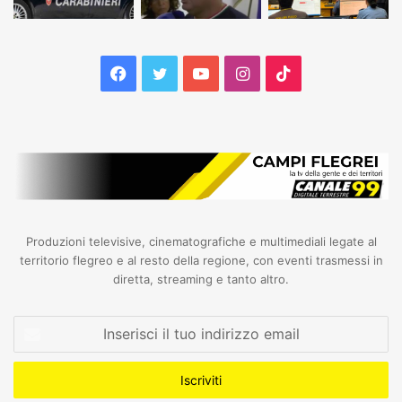
Facebook
Twitter
YouTube
Instagram
TikTok
Produzioni televisive, cinematografiche e multimediali legate al
territorio flegreo e al resto della regione, con eventi trasmessi in
diretta, streaming e tanto altro.
Inserisci
il
tuo
indirizzo
email