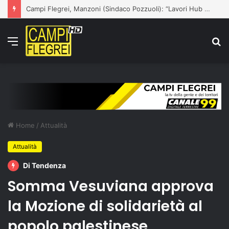
Campi Flegrei, Manzoni (Sindaco Pozzuoli): “Lavori Hub via Artiaco partiranno entro lunedì. Comprendo preoccupazioni cittadini, lavoriamo al loro fianco”
Menu
C
p
Home
/
Attualità
Attualità
Di Tendenza
Somma Vesuviana approva
la Mozione di solidarietà al
popolo palestinese