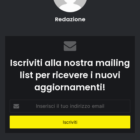
Redazione
Iscriviti alla nostra mailing
list per ricevere i nuovi
aggiornamenti!
Inserisci
il
tuo
indirizzo
email