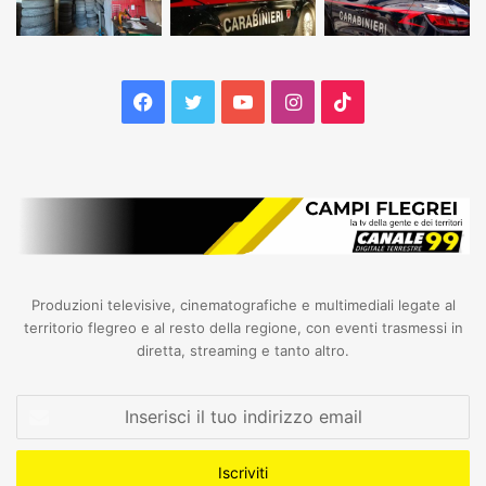
Facebook
Twitter
YouTube
Instagram
TikTok
Produzioni televisive, cinematografiche e multimediali legate al
territorio flegreo e al resto della regione, con eventi trasmessi in
diretta, streaming e tanto altro.
Inserisci
il
tuo
indirizzo