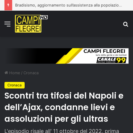
Bradisismo, aggiornamento sull’assistenza alla popolazione
Menu
C
p
Home
/
Cronaca
Cronaca
Scontri tra tifosi del Napoli e
dell’Ajax, condanne lievi e
assoluzioni per gli ultras
L'episodio risale all' 11 ottobre del 2022, prima