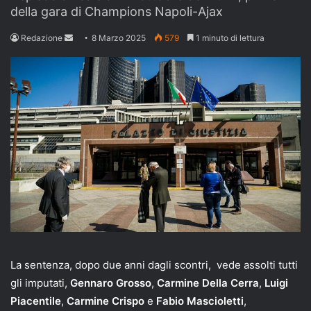
della gara di Champions Napoli-Ajax
Send
Redazione
8 Marzo 2025
579
1 minuto di lettura
an
email
La sentenza, dopo due anni dagli scontri, vede assolti tutti
gli imputati,
Gennaro Grosso
,
Carmine Della Cerra
,
Luigi
Piacentile
,
Carmine Crispo
e
Fabio Mascioletti
,