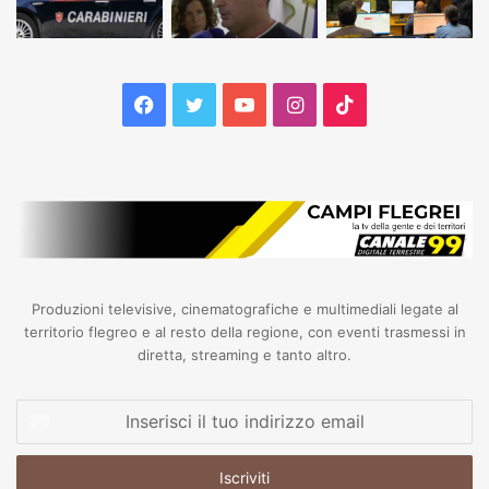
Facebook
Twitter
YouTube
Instagram
TikTok
Produzioni televisive, cinematografiche e multimediali legate al
territorio flegreo e al resto della regione, con eventi trasmessi in
diretta, streaming e tanto altro.
Inserisci
il
tuo
indirizzo