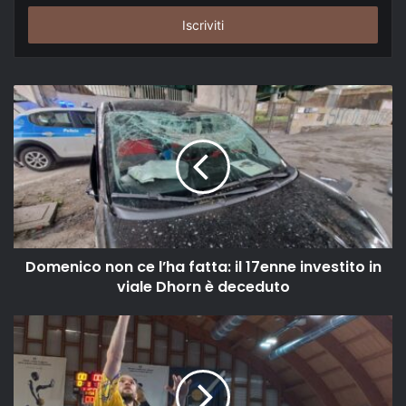
tuo
indirizzo
email
Domenico non ce l’ha fatta: il 17enne investito in
viale Dhorn è deceduto