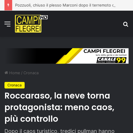
Pozzuoli, chiuso il plesso Marconi dopo il terremoto del 31 luglio: edificio dichiarato inagibile
Menu
C
p
Home
/
Cronaca
Cronaca
Roccaraso, la neve torna
protagonista: meno caos,
più controllo
Dopo il caos turistico, tredici pullman hanno