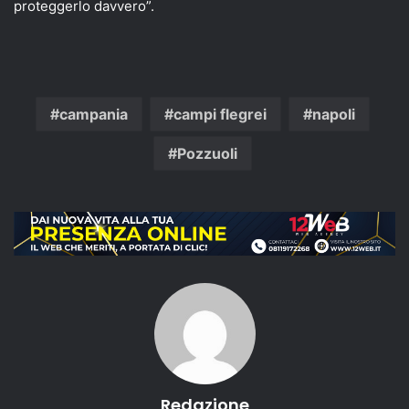
proteggerlo davvero”.
campania
campi flegrei
napoli
Pozzuoli
Redazione