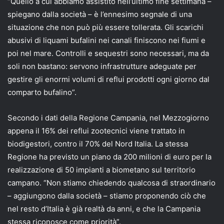
“Quello a cui abbiamo assistito nell’ultimo fine settimana –
spiegano dalla società – è l’ennesimo segnale di una
situazione che non può più essere tollerata. Gli scarichi
abusivi di liquami bufalini nei canali finiscono nei fiumi e
poi nel mare. Controlli e sequestri sono necessari, ma da
soli non bastano: servono infrastrutture adeguate per
gestire gli enormi volumi di reflui prodotti ogni giorno dal
comparto bufalino”.
Secondo i dati della Regione Campania, nel Mezzogiorno
appena il 16% dei reflui zootecnici viene trattato in
biodigestori, contro il 70% del Nord Italia. La stessa
Regione ha previsto un piano da 200 milioni di euro per la
realizzazione di 50 impianti a biometano sul territorio
campano. “Non stiamo chiedendo qualcosa di straordinario
– aggiungono dalla società – stiamo proponendo ciò che
nel resto d’Italia è già realtà da anni, e che la Campania
stessa riconosce come priorità”.