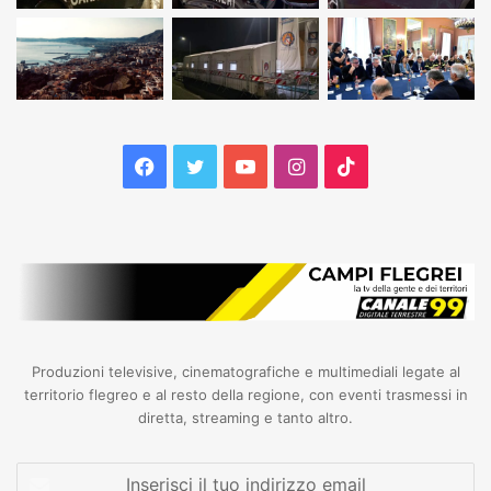
Facebook
Twitter
YouTube
Instagram
TikTok
Produzioni televisive, cinematografiche e multimediali legate al
territorio flegreo e al resto della regione, con eventi trasmessi in
diretta, streaming e tanto altro.
Inserisci