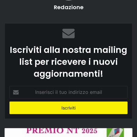
Redazione
Iscriviti alla nostra mailing
list per ricevere i nuovi
aggiornamenti!
Inserisci
il
tuo
indirizzo
email