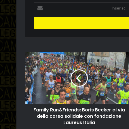
Inserisci
il
tuo
indirizzo
email
Family Run&Friends: Boris Becker al via
della corsa solidale con fondazione
Laureus Italia