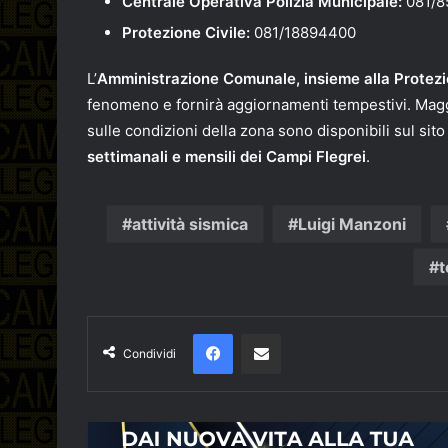
Centrale Operativa Polizia Municipale:
081/8
Protezione Civile:
081/18894400
L’
Amministrazione Comunale, insieme alla Protezi
fenomeno e fornirà aggiornamenti tempestivi. Maggi
sulle condizioni della zona sono disponibili sul sito u
settimanali e mensili dei Campi Flegrei
.
attività sismica
Luigi Manzoni
t
Facebook
Condividi via email
Condividi