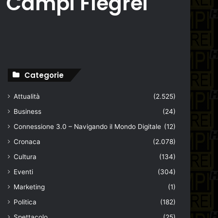
i Campi Flegrei
Categorie
Attualità
(2.525)
Business
(24)
Connessione 3.0 – Navigando il Mondo Digitale
(12)
Cronaca
(2.078)
Cultura
(134)
Eventi
(304)
Marketing
(1)
Politica
(182)
Spettacolo
(25)