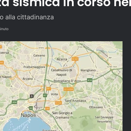
a sismica in corso ne
 alla cittadinanza
inuto