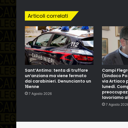
Articoli correlati
Sant’Antimo: tenta di truffare
Campi Flegr
un’anziana ma viene fermato
(Sindaco Poz
dai carabinieri. Denuncianto un
via Artiaco 
16enne
lunedì. Co
preoccupazio
7 Agosto 2026
lavoriamo al
7 Agosto 202