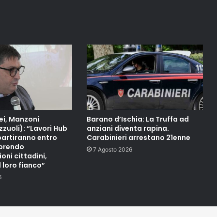
ei, Manzoni
Barano d’Ischia: La Truffa ad
zuoli): “Lavori Hub
anziani diventa rapina.
partiranno entro
Carabinieri arrestano 21enne
mprendo
7 Agosto 2026
ni cittadini,
 loro fianco”
6