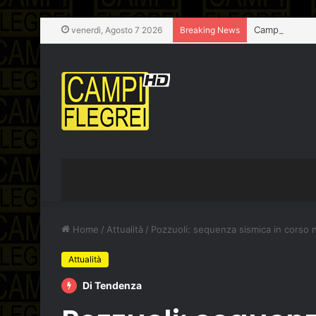
venerdì, Agosto 7 2026
Breaking News
Home
/
Attualità
/
Pozzuoli: sequenza sismica in corso 
Attualità
Di Tendenza