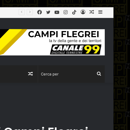
Facebook
Twitter
YouTube
Instagram
TikTok
Log
Articolo
Sidebar
Campi Flegrei, Manzoni (Sindaco Pozzuoli): “Lavori Hub via Artiaco partiranno entro lunedì. Comprendo preoccupazioni cittadini, lavoriamo al loro fianco”
In
casuale
Articolo
Cerca
casuale
per