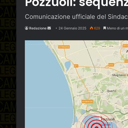
Pozzuoli: sequenz
Comunicazione ufficiale del Sindaco
Send
Redazione
24 Gennaio 2025
629
Meno di un m
an
email